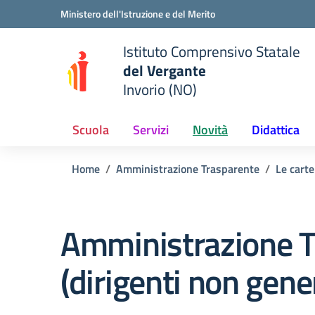
Vai ai contenuti
Vai al menu di navigazione
Vai al footer
Ministero dell'Istruzione e del Merito
Istituto Comprensivo Statale
del Vergante
Invorio (NO)
 della scuola
— Visita la pagina iniziale del
Scuola
Servizi
Novità
Didattica
Home
Amministrazione Trasparente
Le carte
Amministrazione T
(dirigenti non gener