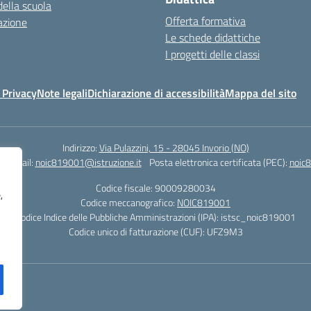
della scuola
Offerta formativa
azione
Le schede didattiche
I progetti delle classi
 Privacy
Note legali
Dichiarazione di accessibilità
Mappa del sito
Indirizzo:
Via Pulazzini, 15 - 28045 Invorio (NO)
0
Email:
noic819001@istruzione.it
Posta elettronica certificata (PEC):
noic8
Codice fiscale: 90009280034
,
Codice meccanografico:
NOIC819001
Codice Indice delle Pubbliche Amministrazioni (IPA): istsc_noic819001
Codice unico di fatturazione (CUF): UFZ9M3