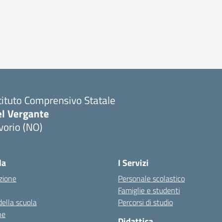
tituto Comprensivo Statale
el Vergante
vorio (NO)
Visita la pagina iniziale della scuola
la
I Servizi
zione
Personale scolastico
Famiglie e studenti
della scuola
Percorsi di studio
ne
Didattica