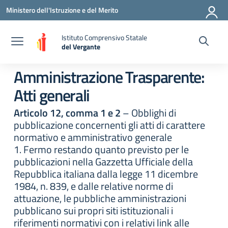
Vai ai contenuti
Vai al menu di navigazione
Vai al footer
Ministero dell'Istruzione e del Merito
Istituto Comprensivo Statale
del Vergante
— Visita la pagina iniziale della scuola
Amministrazione Trasparente:
Atti generali
Articolo 12, comma 1 e 2
– Obblighi di
pubblicazione concernenti gli atti di carattere
normativo e amministrativo generale
1. Fermo restando quanto previsto per le
pubblicazioni nella Gazzetta Ufficiale della
Repubblica italiana dalla legge 11 dicembre
1984, n. 839, e dalle relative norme di
attuazione, le pubbliche amministrazioni
pubblicano sui propri siti istituzionali i
riferimenti normativi con i relativi link alle