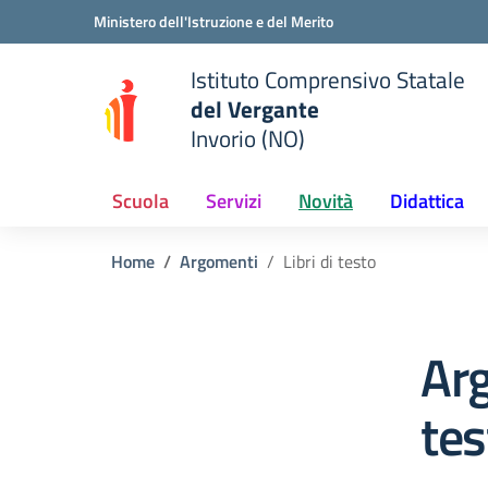
Vai ai contenuti
Vai al menu di navigazione
Vai al footer
Ministero dell'Istruzione e del Merito
Istituto Comprensivo Statale
del Vergante
Invorio (NO)
 della scuola
— Visita la pagina iniziale del
Scuola
Servizi
Novità
Didattica
Home
Argomenti
Libri di testo
Arg
tes