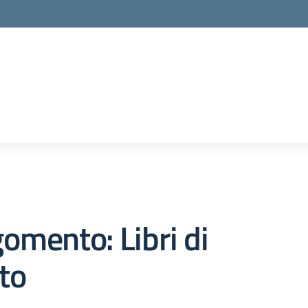
la scuola
omento: Libri di
to