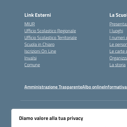
— 
Link Esterni
La Scuo
MIUR
Presenta
Ufficio Scolastico Regionale
I luoghi
Ufficio Scolastico Territoriale
I numeri 
Scuola in Chiaro
Le perso
Iscrizioni On Line
Le carte 
Invalsi
Organizz
Comune
La storia
Amministrazione Trasparente
Albo online
Informativa
Centralino:
032225403
Diamo valore alla tua privacy