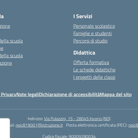
Visita la pagina iniziale della scuola
la
I Servizi
zione
Personale scolastico
Famiglie e studenti
della scuola
Percorsi di studio
ne
Didattica
della scuola
Offerta formativa
azione
Le schede didattiche
I progetti delle classi
 Privacy
Note legali
Dichiarazione di accessibilità
Mappa del sito
Indirizzo:
Via Pulazzini, 15 - 28045 Invorio (NO)
0
Email:
noic819001@istruzione.it
Posta elettronica certificata (PEC):
noic8
Codice fiscale: 90009280034