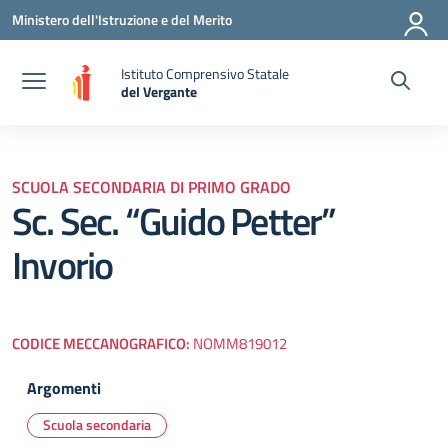
Vai ai contenuti
Vai al menu di navigazione
Vai al footer
Ministero dell'Istruzione e del Merito
Istituto Comprensivo Statale
del Vergante
— Visita la pagina iniziale della scuola
SCUOLA SECONDARIA DI PRIMO GRADO
Sc. Sec. “Guido Petter”
Invorio
CODICE MECCANOGRAFICO:
NOMM819012
Argomenti
Scuola secondaria