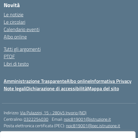
Novità
Le notizie
Le circolari
Calendario eventi
Albo online
Tutti gli argomenti
PTOF
Libri di testo
Amministrazione Trasparente
Albo online
Informativa Privacy
Note legali
Dichiarazione di accessibilità
Mappa del sito
Indirizzo:
Via Pulazzini, 15 - 28045 Invorio (NO)
Centralino:
0322254030
Email:
noic819001@istruzione.it
Posta elettronica certificata (PEC):
noic819001@pec.istruzione.it
Codice fiscale: 90009280034