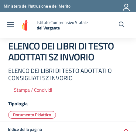
Vai ai contenuti
Vai al menu di navigazione
Vai al footer
Ministero dell'Istruzione e del Merito
Istituto Comprensivo Statale
del Vergante
— Visita la pagina iniziale della scuola
ELENCO DEI LIBRI DI TESTO
ADOTTATI SZ INVORIO
ELENCO DEI LIBRI DI TESTO ADOTTATI O
CONSIGLIATI SZ INVORIO
Stampa / Condividi
Tipologia
Documento Didattico
Indice della pagina