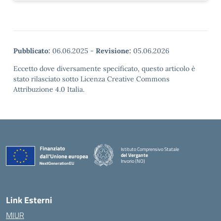
Pubblicato:
06.06.2025
-
Revisione:
05.06.2026
Eccetto dove diversamente specificato, questo articolo è
stato rilasciato sotto Licenza Creative Commons
Attribuzione 4.0 Italia.
Istituto Comprensivo Statale
del Vergante
Invorio (NO)
— Visita la pagina iniziale della scuola
Link Esterni
MIUR