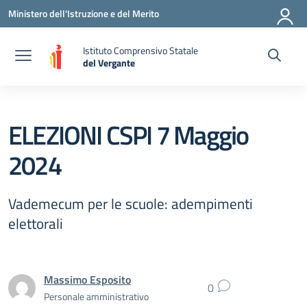
Vai ai contenuti
Vai al menu di navigazione
Vai al footer
Ministero dell'Istruzione e del Merito
Istituto Comprensivo Statale
del Vergante
— Visita la pagina iniziale della scuola
ELEZIONI CSPI 7 Maggio
2024
Vademecum per le scuole: adempimenti
elettorali
Massimo Esposito
0
Personale amministrativo