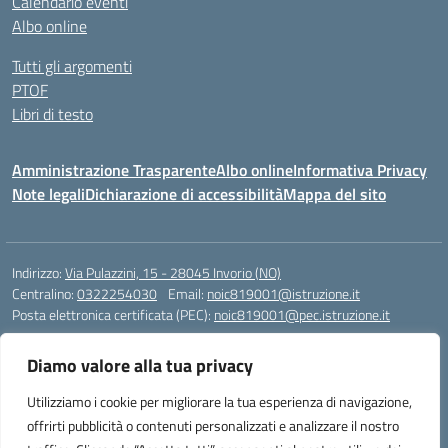
Calendario eventi
Albo online
Tutti gli argomenti
PTOF
Libri di testo
Amministrazione Trasparente
Albo online
Informativa Privacy
Note legali
Dichiarazione di accessibilità
Mappa del sito
Indirizzo:
Via Pulazzini, 15 - 28045 Invorio (NO)
Centralino:
0322254030
Email:
noic819001@istruzione.it
Posta elettronica certificata (PEC):
noic819001@pec.istruzione.it
Codice fiscale: 90009280034
Diamo valore alla tua privacy
Codice meccanografico:
NOIC819001
Codice Indice delle Pubbliche Amministrazioni (IPA): istsc_noic819001
Utilizziamo i cookie per migliorare la tua esperienza di navigazione,
Codice unico di fatturazione (CUF): UFZ9M3
offrirti pubblicità o contenuti personalizzati e analizzare il nostro