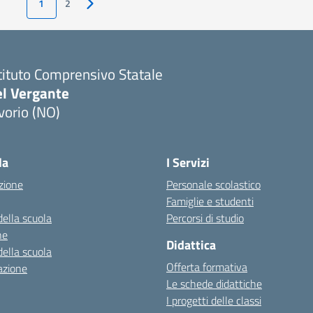
1
2
Pagina successiva
tituto Comprensivo Statale
el Vergante
vorio (NO)
Visita la pagina iniziale della scuola
la
I Servizi
zione
Personale scolastico
Famiglie e studenti
della scuola
Percorsi di studio
ne
Didattica
della scuola
Offerta formativa
azione
Le schede didattiche
I progetti delle classi