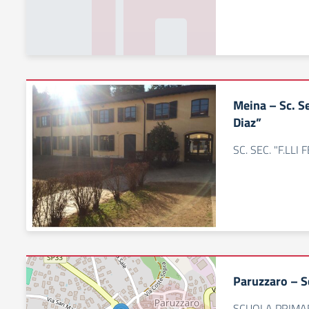
Meina – Sc. Se
Diaz”
SC. SEC. "F.LL
Paruzzaro – Sc
SCUOLA PRIMAR