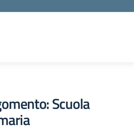
la scuola
gomento: Scuola
maria