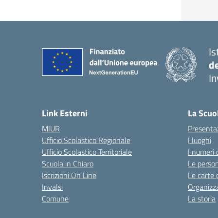
Is
d
In
— 
Link Esterni
La Scuo
MIUR
Presenta
Ufficio Scolastico Regionale
I luoghi
Ufficio Scolastico Territoriale
I numeri 
Scuola in Chiaro
Le perso
Iscrizioni On Line
Le carte 
Invalsi
Organizz
Comune
La storia