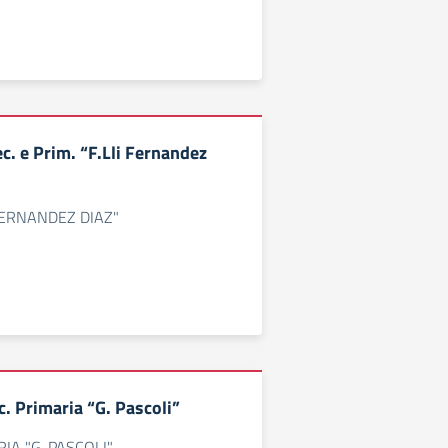
c. e Prim. “F.Lli Fernandez
I FERNANDEZ DIAZ"
. Primaria “G. Pascoli”
IA "G. PASCOLI"