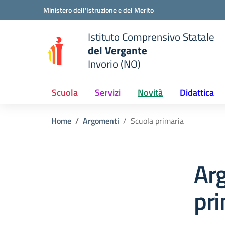
Vai ai contenuti
Vai al menu di navigazione
Vai al footer
Ministero dell'Istruzione e del Merito
Istituto Comprensivo Statale
del Vergante
Invorio (NO)
 della scuola
— Visita la pagina iniziale del
Scuola
Servizi
Novità
Didattica
Home
Argomenti
Scuola primaria
Ar
pri