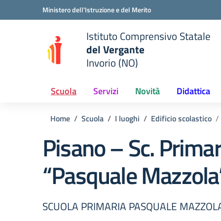
Vai ai contenuti
Vai al menu di navigazione
Vai al footer
Ministero dell'Istruzione e del Merito
Istituto Comprensivo Statale
del Vergante
Invorio (NO)
 della scuola
— Visita la pagina iniziale del
Scuola
Servizi
Novità
Didattica
Home
Scuola
I luoghi
Edificio scolastico
Pisano – Sc. Primar
“Pasquale Mazzola
SCUOLA PRIMARIA PASQUALE MAZZOL