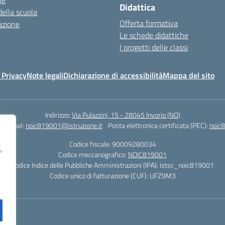
ne
Didattica
della scuola
Offerta formativa
azione
Le schede didattiche
I progetti delle classi
 Privacy
Note legali
Dichiarazione di accessibilità
Mappa del sito
Indirizzo:
Via Pulazzini, 15 - 28045 Invorio (NO)
0
Email:
noic819001@istruzione.it
Posta elettronica certificata (PEC):
noic8
Codice fiscale: 90009280034
,
Codice meccanografico:
NOIC819001
Codice Indice delle Pubbliche Amministrazioni (IPA): istsc_noic819001
Codice unico di fatturazione (CUF): UFZ9M3