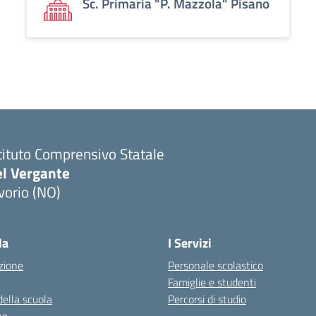
Sc. Primaria "P. Mazzola" Pisano
tituto Comprensivo Statale
el Vergante
vorio (NO)
Visita la pagina iniziale della scuola
la
I Servizi
zione
Personale scolastico
Famiglie e studenti
della scuola
Percorsi di studio