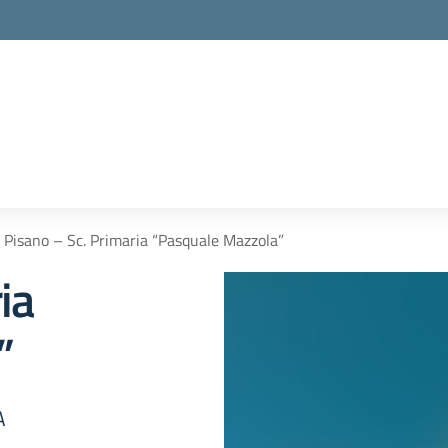
la scuola
Pisano – Sc. Primaria “Pasquale Mazzola”
ia
”
A