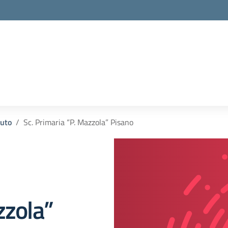
la scuola
tuto
Sc. Primaria “P. Mazzola” Pisano
zzola”