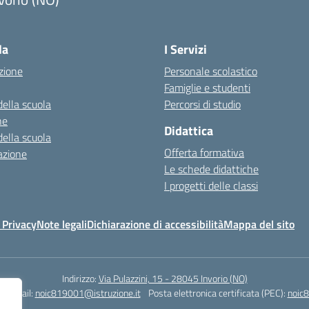
Visita la pagina iniziale della scuola
la
I Servizi
zione
Personale scolastico
Famiglie e studenti
della scuola
Percorsi di studio
ne
Didattica
della scuola
Offerta formativa
azione
Le schede didattiche
I progetti delle classi
 Privacy
Note legali
Dichiarazione di accessibilità
Mappa del sito
Indirizzo:
Via Pulazzini, 15 - 28045 Invorio (NO)
0
Email:
noic819001@istruzione.it
Posta elettronica certificata (PEC):
noic8