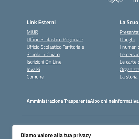
— 
Link Esterni
La Scuo
MIUR
Presenta
Ufficio Scolastico Regionale
I luoghi
Ufficio Scolastico Territoriale
I numeri 
Scuola in Chiaro
Le perso
Iscrizioni On Line
Le carte 
Invalsi
Organizz
Comune
La storia
Amministrazione Trasparente
Albo online
Informativa
Centralino:
032225403
Diamo valore alla tua privacy