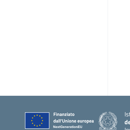
Is
d
In