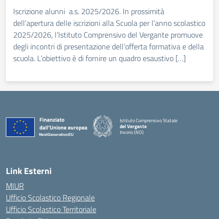
Iscrizione alunni a.s. 2025/2026. In prossimità
dell’apertura delle iscrizioni alla Scuola per l’anno scolastico
2025/2026, l’Istituto Comprensivo del Vergante promuove
degli incontri di presentazione dell’offerta formativa e della
scuola. L’obiettivo è di fornire un quadro esaustivo […]
Istituto Comprensivo Statale
del Vergante
Invorio (NO)
— Visita la pagina iniziale della scuola
Link Esterni
MIUR
Ufficio Scolastico Regionale
Ufficio Scolastico Territoriale