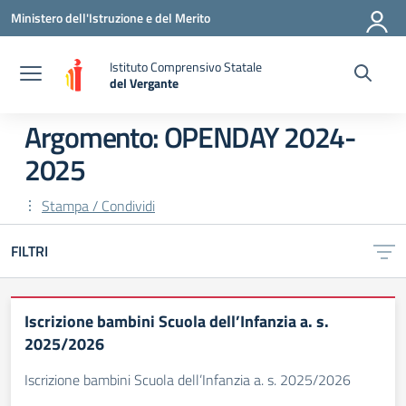
Vai ai contenuti
Vai al menu di navigazione
Vai al footer
Ministero dell'Istruzione e del Merito
Istituto Comprensivo Statale
del Vergante
— Visita la pagina iniziale della scuola
Argomento: OPENDAY 2024-
2025
Stampa / Condividi
FILTRI
Iscrizione bambini Scuola dell’Infanzia a. s.
2025/2026
Iscrizione bambini Scuola dell’Infanzia a. s. 2025/2026