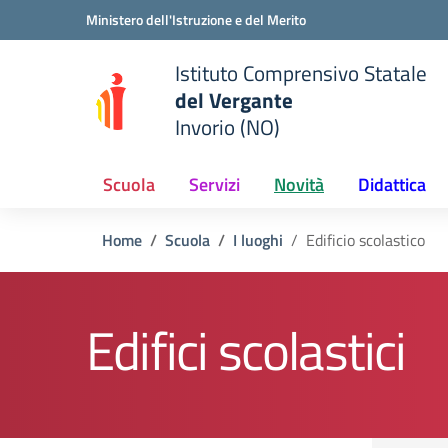
Vai ai contenuti
Vai al menu di navigazione
Vai al footer
Ministero dell'Istruzione e del Merito
Istituto Comprensivo Statale
del Vergante
Invorio (NO)
 della scuola
— Visita la pagina iniziale del
Scuola
Servizi
Novità
Didattica
Home
Scuola
I luoghi
Edificio scolastico
Edifici scolastici