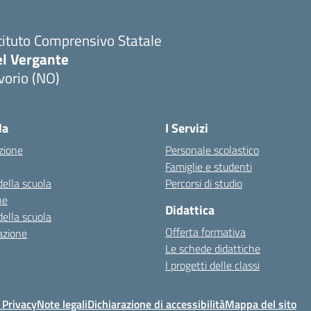
tituto Comprensivo Statale
el Vergante
vorio (NO)
Visita la pagina iniziale della scuola
la
I Servizi
zione
Personale scolastico
Famiglie e studenti
della scuola
Percorsi di studio
ne
Didattica
della scuola
Offerta formativa
azione
Le schede didattiche
I progetti delle classi
 Privacy
Note legali
Dichiarazione di accessibilità
Mappa del sito