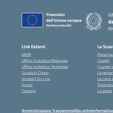
Is
d
In
— 
Link Esterni
La Scuo
MIUR
Presenta
Ufficio Scolastico Regionale
I luoghi
Ufficio Scolastico Territoriale
I numeri 
Scuola in Chiaro
Le perso
Iscrizioni On Line
Le carte 
Invalsi
Organizz
Comune
La storia
Amministrazione Trasparente
Albo online
Informativa