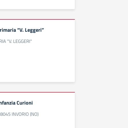
rimaria “V. Leggeri”
IA "V. LEGGERI"
Infanzia Curioni
 28045 INVORIO (NO)