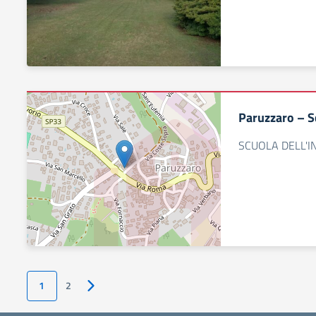
Paruzzaro – Sc
SCUOLA DELL'
1
2
Pagina successiva