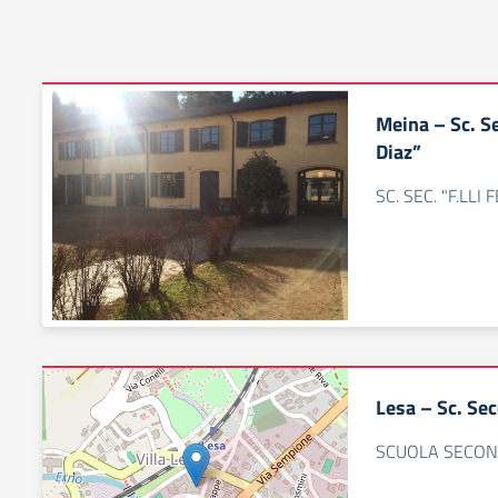
Meina – Sc. Se
Diaz”
SC. SEC. "F.LL
Lesa – Sc. Se
SCUOLA SECON