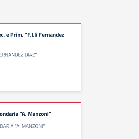
c. e Prim. “F.Lli Fernandez
I FERNANDEZ DIAZ"
condaria “A. Manzoni”
DARIA "A. MANZONI"