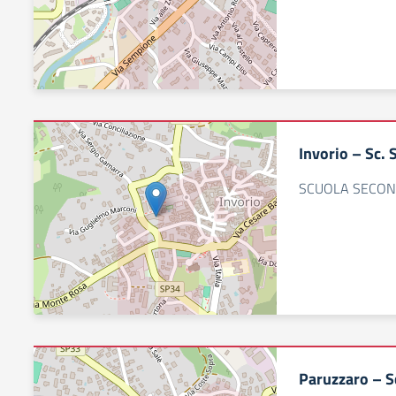
Invorio – Sc.
SCUOLA SECON
Paruzzaro – Sc