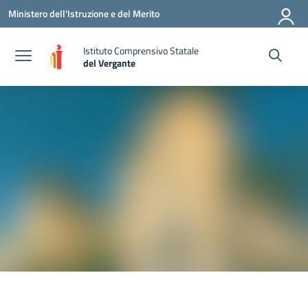
Vai ai contenuti
Vai al menu di navigazione
Vai al footer
Ministero dell'Istruzione e del Merito
Istituto Comprensivo Statale
del Vergante
— Visita la pagina iniziale della scuola