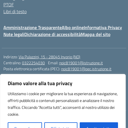
PTOF
Libri di testo
Amministrazione Trasparente
Albo online
Informativa Privacy
Note legali
Dichiarazione di accessibilità
Mappa del sito
Indirizzo:
Via Pulazzini, 15 - 28045 Invorio (NO)
Centralino:
0322254030
Email:
noic819001@istruzione.it
Posta elettronica certificata (PEC):
noic819001@pec.istruzione.it
Codice fiscale: 90009280034
Diamo valore alla tua privacy
Codice meccanografico:
NOIC819001
Codice Indice delle Pubbliche Amministrazioni (IPA): istsc_noic819001
Utilizziamo i cookie per migliorare la tua esperienza di navigazione,
Codice unico di fatturazione (CUF): UFZ9M3
offrirti pubblicità o contenuti personalizzati e analizzare il nostro
traffico. Cliccando “Accetta tutti”, acconsenti al nostro utilizzo dei
cookie.
Idea e progetto di Designers Italia