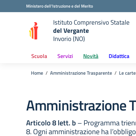
Vai ai contenuti
Vai al menu di navigazione
Vai al footer
Ministero dell'Istruzione e del Merito
Istituto Comprensivo Statale
del Vergante
Invorio (NO)
 della scuola
— Visita la pagina iniziale del
Scuola
Servizi
Novità
Didattica
Home
Amministrazione Trasparente
Le carte
Amministrazione T
Articolo 8 lett. b
– Programma trienna
8. Ogni amministrazione ha l’obbligo