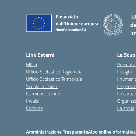
Is
d
In
— 
Link Esterni
La Scuo
MIUR
Presenta
Ufficio Scolastico Regionale
I luoghi
Ufficio Scolastico Territoriale
I numeri 
Scuola in Chiaro
Le perso
Iscrizioni On Line
Le carte 
Invalsi
Organizz
Comune
La storia
Amministrazione Trasparente
Albo online
Informativa