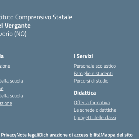
tituto Comprensivo Statale
el Vergante
vorio (NO)
Visita la pagina iniziale della scuola
la
I Servizi
zione
Personale scolastico
Famiglie e studenti
della scuola
Percorsi di studio
ne
Didattica
della scuola
Offerta formativa
azione
Le schede didattiche
I progetti delle classi
 Privacy
Note legali
Dichiarazione di accessibilità
Mappa del sito