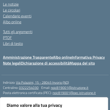
Le notizie
Le circolari
Calendario eventi
Albo online
Tutti gli argomenti
PTOF
Libri di testo
Amministrazione Trasparente
Albo online
Informativa Privacy
Note legali
Dichiarazione di accessibilità
Mappa del sito
Indirizzo:
Via Pulazzini, 15 - 28045 Invorio (NO)
Centralino:
0322254030
Email:
noic819001@istruzione.it
Posta elettronica certificata (PEC):
noic819001@pec.istruzione.it
Codice fiscale: 90009280034
Diamo valore alla tua privacy
Codice meccanografico:
NOIC819001