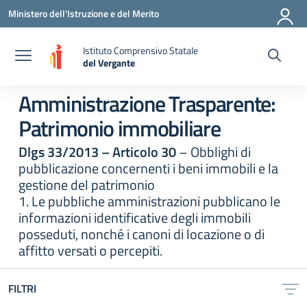
Vai ai contenuti
Vai al menu di navigazione
Vai al footer
Ministero dell'Istruzione e del Merito
Istituto Comprensivo Statale
del Vergante
— Visita la pagina iniziale della scuola
Amministrazione Trasparente:
Patrimonio immobiliare
Dlgs 33/2013 – Articolo 30
– Obblighi di
pubblicazione concernenti i beni immobili e la
gestione del patrimonio
1. Le pubbliche amministrazioni pubblicano le
informazioni identificative degli immobili
posseduti, nonché i canoni di locazione o di
affitto versati o percepiti.
FILTRI