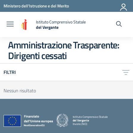
Vai ai contenuti
Vai al menu di navigazione
Vai al footer
Ministero dell'Istruzione e del Merito
Istituto Comprensivo Statale
del Vergante
— Visita la pagina iniziale della scuola
Amministrazione Trasparente:
Dirigenti cessati
FILTRI
Nessun risultato
Istituto Comprensivo Statale
del Vergante
Invorio (NO)
— Visita la pagina iniziale della scuola