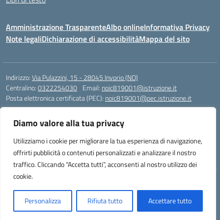
Amministrazione Trasparente
Albo online
Informativa Privacy
Note legali
Dichiarazione di accessibilità
Mappa del sito
Indirizzo:
Via Pulazzini, 15 - 28045 Invorio (NO)
Centralino:
0322254030
Email:
noic819001@istruzione.it
Posta elettronica certificata (PEC):
noic819001@pec.istruzione.it
Codice fiscale: 90009280034
Diamo valore alla tua privacy
Codice meccanografico:
NOIC819001
Codice Indice delle Pubbliche Amministrazioni (IPA): istsc_noic819001
Utilizziamo i cookie per migliorare la tua esperienza di navigazione,
Codice unico di fatturazione (CUF): UFZ9M3
offrirti pubblicità o contenuti personalizzati e analizzare il nostro
traffico. Cliccando “Accetta tutti”, acconsenti al nostro utilizzo dei
cookie.
Idea e progetto di Designers Italia
Personalizza
Rifiuta tutto
Accettare tutto