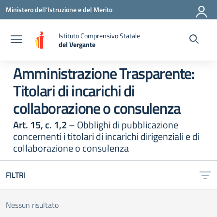
Vai ai contenuti
Vai al menu di navigazione
Vai al footer
Ministero dell'Istruzione e del Merito
Istituto Comprensivo Statale
del Vergante
— Visita la pagina iniziale della scuola
Amministrazione Trasparente:
Titolari di incarichi di
collaborazione o consulenza
Art. 15, c. 1,2
– Obblighi di pubblicazione
concernenti i titolari di incarichi dirigenziali e di
collaborazione o consulenza
FILTRI
Nessun risultato