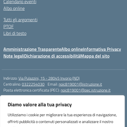
Calendario eventi
Albo online
Tutti gli argomenti
PTOF
Libri di testo
Amministrazione Trasparente
Albo online
Informativa Privacy
Note legali
Dichiarazione di accessibilità
Mappa del sito
Indirizzo:
Via Pulazzini, 15 - 28045 Invorio (NO)
Centralino:
0322254030
Email:
noic819001@istruzione.it
Posta elettronica certificata (PEC):
noic819001@pec.istruzione.it
Codice fiscale: 90009280034
Diamo valore alla tua privacy
Codice meccanografico:
NOIC819001
Codice Indice delle Pubbliche Amministrazioni (IPA): istsc_noic819001
Utilizziamo i cookie per migliorare la tua esperienza di navigazione,
Codice unico di fatturazione (CUF): UFZ9M3
offrirti pubblicità o contenuti personalizzati e analizzare il nostro