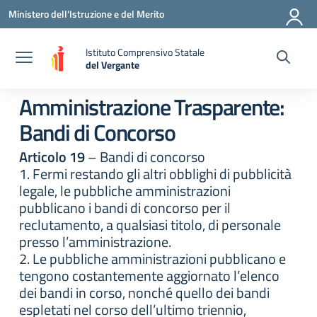
Vai ai contenuti
Vai al menu di navigazione
Vai al footer
Ministero dell'Istruzione e del Merito
Istituto Comprensivo Statale
del Vergante
— Visita la pagina iniziale della scuola
Amministrazione Trasparente:
Bandi di Concorso
Articolo 19
– Bandi di concorso
1. Fermi restando gli altri obblighi di pubblicità
legale, le pubbliche amministrazioni
pubblicano i bandi di concorso per il
reclutamento, a qualsiasi titolo, di personale
presso l’amministrazione.
2. Le pubbliche amministrazioni pubblicano e
tengono costantemente aggiornato l’elenco
dei bandi in corso, nonché quello dei bandi
espletati nel corso dell’ultimo triennio,