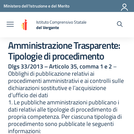
Vai ai contenuti
Vai al menu di navigazione
Vai al footer
Ministero dell'Istruzione e del Merito
Istituto Comprensivo Statale
del Vergante
— Visita la pagina iniziale della scuola
Amministrazione Trasparente:
Tipologie di procedimento
Dlgs 33/2013 – Articolo 35, comma 1 e 2
–
Obblighi di pubblicazione relativi ai
procedimenti amministrativi e ai controlli sulle
dichiarazioni sostitutive e l’acquisizione
d’ufficio dei dati
1. Le pubbliche amministrazioni pubblicano i
dati relativi alle tipologie di procedimento di
propria competenza. Per ciascuna tipologia di
procedimento sono pubblicate le seguenti
informazioni: