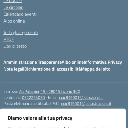
Le notizie
Le circolari
Calendario eventi
Albo online
Tutti gli argomenti
PTOF
Libri di testo
Amministrazione Trasparente
Albo online
Informativa Privacy
Note legali
Dichiarazione di accessibilità
Mappa del sito
Indirizzo:
Via Pulazzini, 15 - 28045 Invorio (NO)
Centralino:
0322254030
Email:
noic819001@istruzione.it
Posta elettronica certificata (PEC):
noic819001@pec.istruzione.it
Codice fiscale: 90009280034
Diamo valore alla tua privacy
Codice meccanografico:
NOIC819001
Codice Indice delle Pubbliche Amministrazioni (IPA): istsc_noic819001