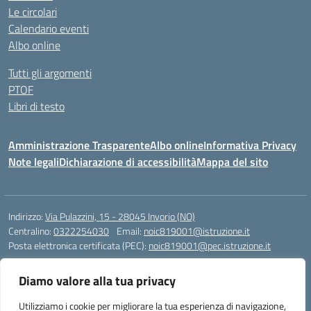
Le circolari
Calendario eventi
Albo online
Tutti gli argomenti
PTOF
Libri di testo
Amministrazione Trasparente
Albo online
Informativa Privacy
Note legali
Dichiarazione di accessibilità
Mappa del sito
Indirizzo:
Via Pulazzini, 15 - 28045 Invorio (NO)
Centralino:
0322254030
Email:
noic819001@istruzione.it
Posta elettronica certificata (PEC):
noic819001@pec.istruzione.it
Codice fiscale: 90009280034
Diamo valore alla tua privacy
Codice meccanografico:
NOIC819001
Codice Indice delle Pubbliche Amministrazioni (IPA): istsc_noic819001
Utilizziamo i cookie per migliorare la tua esperienza di navigazione,