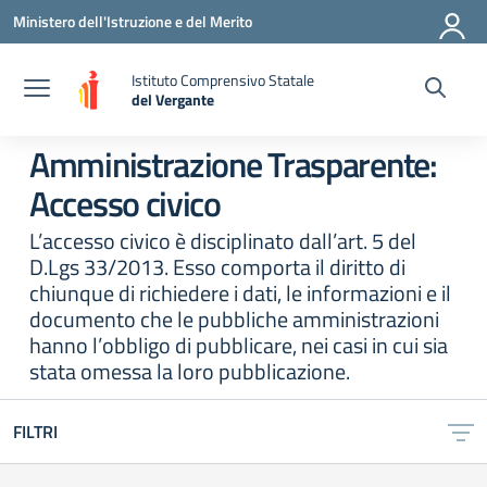
Vai ai contenuti
Vai al menu di navigazione
Vai al footer
Ministero dell'Istruzione e del Merito
Istituto Comprensivo Statale
del Vergante
— Visita la pagina iniziale della scuola
Amministrazione Trasparente:
Accesso civico
L’accesso civico è disciplinato dall’art. 5 del
D.Lgs 33/2013. Esso comporta il diritto di
chiunque di richiedere i dati, le informazioni e il
documento che le pubbliche amministrazioni
hanno l’obbligo di pubblicare, nei casi in cui sia
stata omessa la loro pubblicazione.
FILTRI