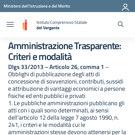
Vai ai contenuti
Vai al menu di navigazione
Vai al footer
Ministero dell'Istruzione e del Merito
Istituto Comprensivo Statale
del Vergante
— Visita la pagina iniziale della scuola
Amministrazione Trasparente:
Criteri e modalità
Dlgs 33/2013 – Articolo 26, comma 1
–
Obblighi di pubblicazione degli atti di
concessione di sovvenzioni, contributi, sussidi
e attribuzione di vantaggi economici a persone
fisiche ed enti pubblici e privati
1. Le pubbliche amministrazioni pubblicano gli
atti con i quali sono determinati, ai sensi
dell’articolo 12 della legge 7 agosto 1990, n.
241, i criteri e le modalità cui le
amministrazioni stesse devono attenersi per la