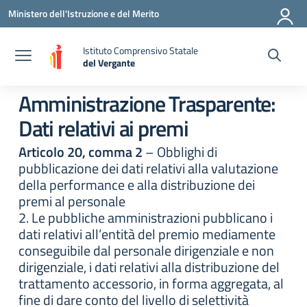
Vai ai contenuti
Vai al menu di navigazione
Vai al footer
Ministero dell'Istruzione e del Merito
Istituto Comprensivo Statale
del Vergante
— Visita la pagina iniziale della scuola
Amministrazione Trasparente:
Dati relativi ai premi
Articolo 20, comma 2
– Obblighi di
pubblicazione dei dati relativi alla valutazione
della performance e alla distribuzione dei
premi al personale
2. Le pubbliche amministrazioni pubblicano i
dati relativi all’entità del premio mediamente
conseguibile dal personale dirigenziale e non
dirigenziale, i dati relativi alla distribuzione del
trattamento accessorio, in forma aggregata, al
fine di dare conto del livello di selettività