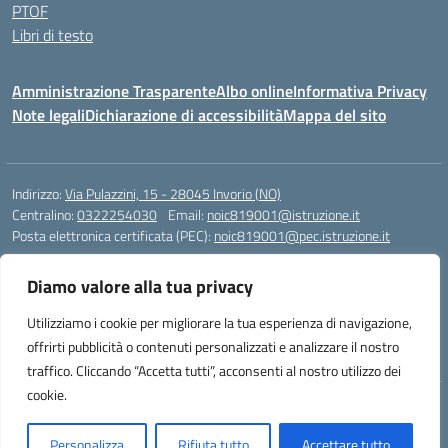
PTOF
Libri di testo
Amministrazione Trasparente
Albo online
Informativa Privacy
Note legali
Dichiarazione di accessibilità
Mappa del sito
Indirizzo:
Via Pulazzini, 15 - 28045 Invorio (NO)
Centralino:
0322254030
Email:
noic819001@istruzione.it
Posta elettronica certificata (PEC):
noic819001@pec.istruzione.it
Codice fiscale: 90009280034
Diamo valore alla tua privacy
Codice meccanografico:
NOIC819001
Codice Indice delle Pubbliche Amministrazioni (IPA): istsc_noic819001
Utilizziamo i cookie per migliorare la tua esperienza di navigazione,
Codice unico di fatturazione (CUF): UFZ9M3
offrirti pubblicità o contenuti personalizzati e analizzare il nostro
traffico. Cliccando “Accetta tutti”, acconsenti al nostro utilizzo dei
cookie.
Idea e progetto di Designers Italia
Personalizza
Rifiuta tutto
Accettare tutto