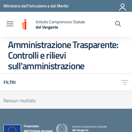
Vai ai contenuti
Vai al menu di navigazione
Vai al footer
Ministero dell'Istruzione e del Merito
Istituto Comprensivo Statale
del Vergante
— Visita la pagina iniziale della scuola
Amministrazione Trasparente:
Controlli e rilievi
sull'amministrazione
FILTRI
Nessun risultato
Istituto Comprensivo Statale
del Vergante