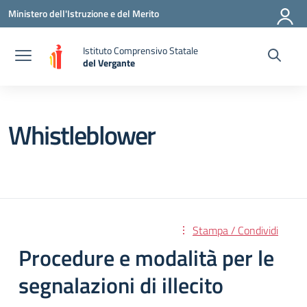
Vai ai contenuti
Vai al menu di navigazione
Vai al footer
Ministero dell'Istruzione e del Merito
Istituto Comprensivo Statale
del Vergante
— Visita la pagina iniziale della scuola
Whistleblower
Stampa / Condividi
Procedure e modalità per le
segnalazioni di illecito