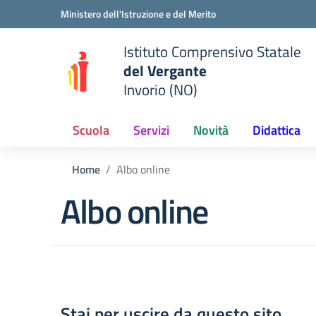
Vai ai contenuti
Vai al menu di navigazione
Vai al footer
Ministero dell'Istruzione e del Merito
Istituto Comprensivo Statale
del Vergante
Invorio (NO)
 della scuola
— Visita la pagina iniziale del
Scuola
Servizi
Novità
Didattica
Home
Albo online
Albo online
Stai per uscire da questo sito