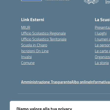
In
— 
Link Esterni
La Scuo
MIUR
Presenta
Ufficio Scolastico Regionale
I luoghi
Ufficio Scolastico Territoriale
I numeri 
Scuola in Chiaro
Le perso
Iscrizioni On Line
Le carte 
Invalsi
Organizz
Comune
La storia
Amministrazione Trasparente
Albo online
Informativa
Centralino:
032225403
Diamo valore alla tua privacy