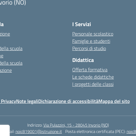
vorio (NO)
Visita la pagina iniziale della scuola
la
I Servizi
zione
Personale scolastico
Famiglie e studenti
della scuola
Percorsi di studio
ne
Didattica
della scuola
Offerta formativa
azione
Le schede didattiche
I progetti delle classi
 Privacy
Note legali
Dichiarazione di accessibilità
Mappa del sito
Indirizzo:
Via Pulazzini, 15 - 28045 Invorio (NO)
0
Email:
noic819001@istruzione.it
Posta elettronica certificata (PEC):
noic8