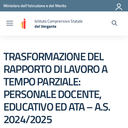
Vai ai contenuti
Vai al menu di navigazione
Vai al footer
Ministero dell'Istruzione e del Merito
Istituto Comprensivo Statale
del Vergante
— Visita la pagina iniziale della scuola
TRASFORMAZIONE DEL
RAPPORTO DI LAVORO A
TEMPO PARZIALE:
PERSONALE DOCENTE,
EDUCATIVO ED ATA – A.S.
2024/2025