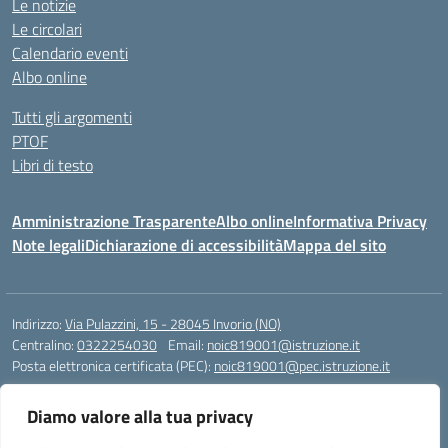
Le notizie
Le circolari
Calendario eventi
Albo online
Tutti gli argomenti
PTOF
Libri di testo
Amministrazione Trasparente
Albo online
Informativa Privacy
Note legali
Dichiarazione di accessibilità
Mappa del sito
Indirizzo:
Via Pulazzini, 15 - 28045 Invorio (NO)
Centralino:
0322254030
Email:
noic819001@istruzione.it
Posta elettronica certificata (PEC):
noic819001@pec.istruzione.it
Codice fiscale: 90009280034
Diamo valore alla tua privacy
Codice meccanografico:
NOIC819001
Codice Indice delle Pubbliche Amministrazioni (IPA): istsc_noic819001