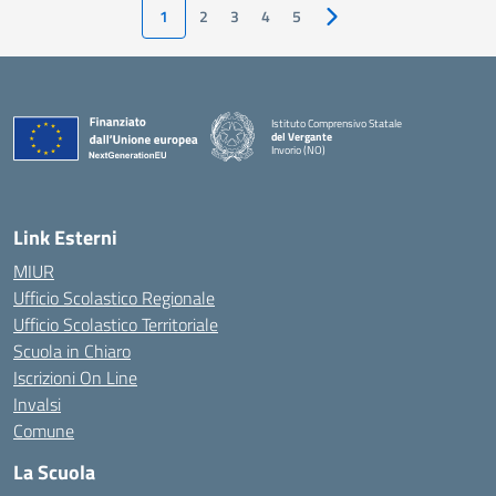
1
2
3
4
5
Pagina successiva
Istituto Comprensivo Statale
del Vergante
Invorio (NO)
— Visita la pagina iniziale della scuola
Link Esterni
MIUR
Ufficio Scolastico Regionale
Ufficio Scolastico Territoriale
Scuola in Chiaro
Iscrizioni On Line
Invalsi
Comune
La Scuola