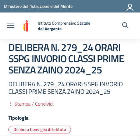
Vai ai contenuti
Vai al menu di navigazione
Vai al footer
Ministero dell'Istruzione e del Merito
Istituto Comprensivo Statale
del Vergante
— Visita la pagina iniziale della scuola
DELIBERA N. 279_24 ORARI
SSPG INVORIO CLASSI PRIME
SENZA ZAINO 2024_25
DELIBERA N. 279_24 ORARI SSPG INVORIO
CLASSI PRIME SENZA ZAINO 2024_25
Stampa / Condividi
Tipologia
Delibera Consiglio di Istituto