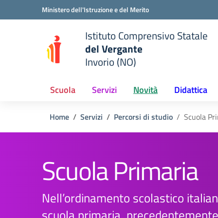
Vai ai contenuti
Vai al menu di navigazione
Vai al footer
Ministero dell'Istruzione e del Merito
Istituto Comprensivo Statale
del Vergante
Invorio (NO)
 della scuola
— Visita la pagina iniziale del
Scuola
Servizi
Novità
Didattica
Home
Servizi
Percorsi di studio
Scuola Pr
Scuola Primaria
Nell’ordinamento scolastico italian
scuola primaria, precedentement