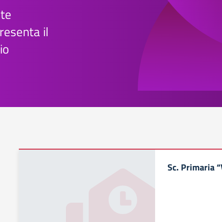
te
esenta il
io
Sc. Primaria “