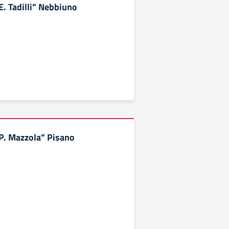
E. Tadilli” Nebbiuno
“P. Mazzola” Pisano