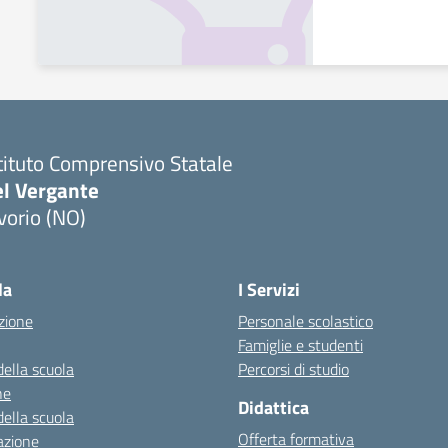
tituto Comprensivo Statale
el Vergante
vorio (NO)
Visita la pagina iniziale della scuola
la
I Servizi
zione
Personale scolastico
Famiglie e studenti
della scuola
Percorsi di studio
ne
Didattica
della scuola
Offerta formativa
azione