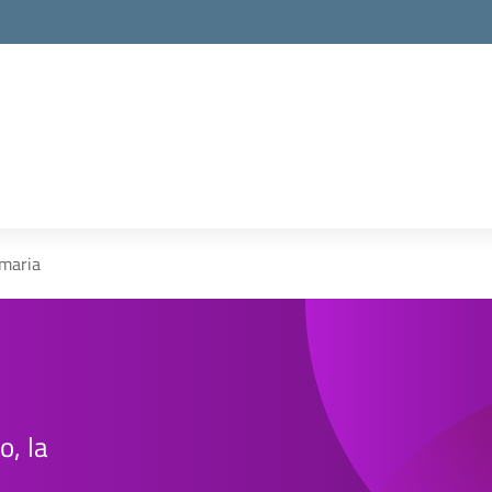
la scuola
imaria
o, la
e