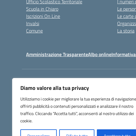
Ufficio Scolastico Territoriale
I numeri 
Scuola in Chiaro
Le perso
Iscrizioni On Line
Le carte 
Invalsi
Organizz
Comune
La storia
Amministrazione Trasparente
Albo online
Informativa
Centralino:
032225403
Diamo valore alla tua privacy
Utilizziamo i cookie per migliorare la tua esperienza di navigazione
offrirti pubblicità o contenuti personalizzati e analizzare il nostro
traffico. Cliccando “Accetta tutti”, acconsenti al nostro utilizzo dei
cookie.
Personalizza
Rifiuta tutto
Accettare tutto