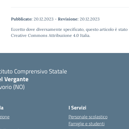
Pubblicato:
20.12.2023
-
Revisione:
20.12.2023
Eccetto dove diversamente specificato, questo articolo è stato 
Creative Commons Attribuzione 4.0 Italia.
tituto Comprensivo Statale
el Vergante
vorio (NO)
Visita la pagina iniziale della scuola
la
I Servizi
zione
Personale scolastico
Famiglie e studenti