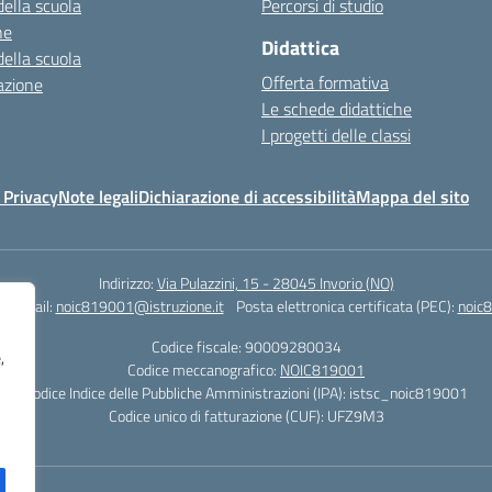
della scuola
Percorsi di studio
ne
Didattica
della scuola
Offerta formativa
azione
Le schede didattiche
I progetti delle classi
 Privacy
Note legali
Dichiarazione di accessibilità
Mappa del sito
Indirizzo:
Via Pulazzini, 15 - 28045 Invorio (NO)
0
Email:
noic819001@istruzione.it
Posta elettronica certificata (PEC):
noic8
Codice fiscale: 90009280034
,
Codice meccanografico:
NOIC819001
Codice Indice delle Pubbliche Amministrazioni (IPA): istsc_noic819001
Codice unico di fatturazione (CUF): UFZ9M3