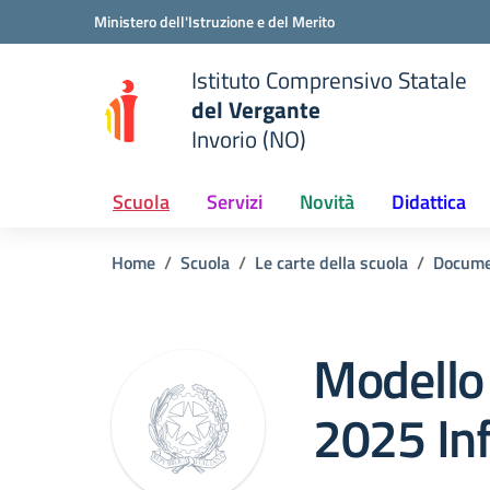
Vai ai contenuti
Vai al menu di navigazione
Vai al footer
Ministero dell'Istruzione e del Merito
Istituto Comprensivo Statale
del Vergante
Invorio (NO)
 della scuola
— Visita la pagina iniziale del
Scuola
Servizi
Novità
Didattica
Home
Scuola
Le carte della scuola
Docume
Modello 
2025 In