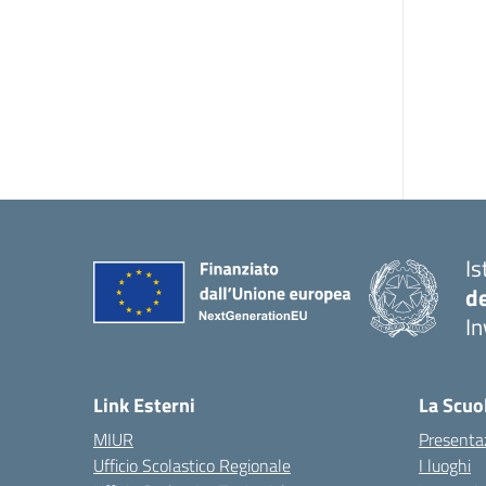
Is
d
In
— 
Link Esterni
La Scuo
MIUR
Presenta
Ufficio Scolastico Regionale
I luoghi