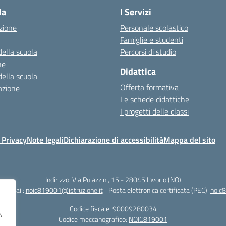
la
I Servizi
zione
Personale scolastico
Famiglie e studenti
della scuola
Percorsi di studio
ne
Didattica
della scuola
Offerta formativa
azione
Le schede didattiche
I progetti delle classi
 Privacy
Note legali
Dichiarazione di accessibilità
Mappa del sito
Indirizzo:
Via Pulazzini, 15 - 28045 Invorio (NO)
0
Email:
noic819001@istruzione.it
Posta elettronica certificata (PEC):
noic8
Codice fiscale: 90009280034
,
Codice meccanografico:
NOIC819001