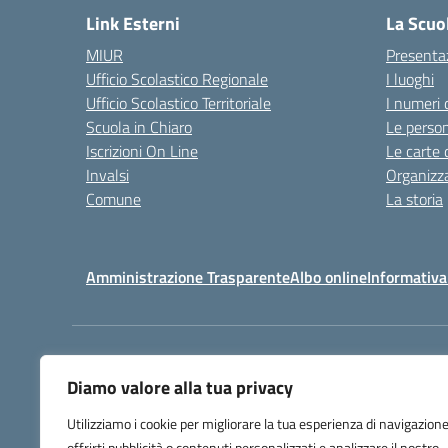
Link Esterni
La Scuo
MIUR
Presenta
Ufficio Scolastico Regionale
I luoghi
Ufficio Scolastico Territoriale
I numeri 
Scuola in Chiaro
Le perso
Iscrizioni On Line
Le carte 
Invalsi
Organizz
Comune
La storia
Amministrazione Trasparente
Albo online
Informativa
Centralino:
032225403
Diamo valore alla tua privacy
Utilizziamo i cookie per migliorare la tua esperienza di navigazione
offrirti pubblicità o contenuti personalizzati e analizzare il nostro