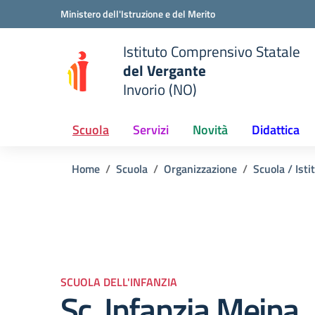
Vai ai contenuti
Vai al menu di navigazione
Vai al footer
Ministero dell'Istruzione e del Merito
Istituto Comprensivo Statale
del Vergante
Invorio (NO)
 della scuola
— Visita la pagina iniziale del
Scuola
Servizi
Novità
Didattica
Home
Scuola
Organizzazione
Scuola / Isti
SCUOLA DELL'INFANZIA
Sc. Infanzia Meina