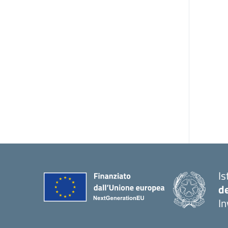
Is
d
In
— 