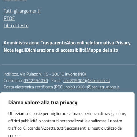
Tutti gli argomenti
PTOF
Libri di testo
Amministrazione Trasparente
Albo online
Informativa Privacy
Note legali
Dichiarazione di accessibilità
Mappa del sito
Indirizzo:
Via Pulazzini, 15 - 28045 Invorio (NO)
Centralino:
0322254030
Email:
noic819001@istruzione.it
Posta elettronica certificata (PEC):
noic819001@pec.istruzione.it
Codice fiscale: 90009280034
Diamo valore alla tua privacy
Codice meccanografico:
NOIC819001
Codice Indice delle Pubbliche Amministrazioni (IPA): istsc_noic819001
Utilizziamo i cookie per migliorare la tua esperienza di navigazione,
Codice unico di fatturazione (CUF): UFZ9M3
offrirti pubblicità o contenuti personalizzati e analizzare il nostro
traffico. Cliccando “Accetta tutti”, acconsenti al nostro utilizzo dei
cookie.