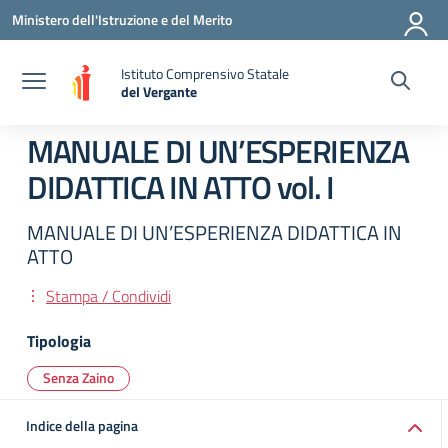
Vai ai contenuti
Vai al menu di navigazione
Vai al footer
Ministero dell'Istruzione e del Merito
Istituto Comprensivo Statale
del Vergante
— Visita la pagina iniziale della scuola
MANUALE DI UN’ESPERIENZA
DIDATTICA IN ATTO vol. I
MANUALE DI UN’ESPERIENZA DIDATTICA IN
ATTO
Stampa / Condividi
Tipologia
Senza Zaino
Indice della pagina