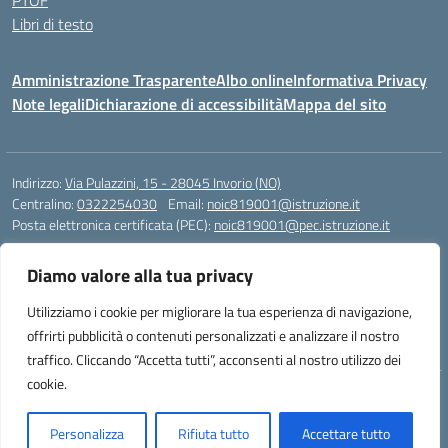
PTOF
Libri di testo
Amministrazione Trasparente
Albo online
Informativa Privacy
Note legali
Dichiarazione di accessibilità
Mappa del sito
Indirizzo:
Via Pulazzini, 15 - 28045 Invorio (NO)
Centralino:
0322254030
Email:
noic819001@istruzione.it
Posta elettronica certificata (PEC):
noic819001@pec.istruzione.it
Codice fiscale: 90009280034
Diamo valore alla tua privacy
Codice meccanografico:
NOIC819001
Codice Indice delle Pubbliche Amministrazioni (IPA): istsc_noic819001
Utilizziamo i cookie per migliorare la tua esperienza di navigazione,
Codice unico di fatturazione (CUF): UFZ9M3
offrirti pubblicità o contenuti personalizzati e analizzare il nostro
traffico. Cliccando “Accetta tutti”, acconsenti al nostro utilizzo dei
cookie.
Idea e progetto di Designers Italia
Personalizza
Rifiuta tutto
Accettare tutto