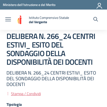
Vai ai contenuti
Vai al menu di navigazione
Vai al footer
Ministero dell'Istruzione e del Merito
Istituto Comprensivo Statale
del Vergante
— Visita la pagina iniziale della scuola
DELIBERA N. 266_24 CENTRI
ESTIVI_ ESITO DEL
SONDAGGIO DELLA
DISPONIBILITÀ DEI DOCENTI
DELIBERA N. 266_24 CENTRI ESTIVI_ ESITO
DEL SONDAGGIO DELLA DISPONIBILITÀ DEI
DOCENTI
Stampa / Condividi
Tipologia