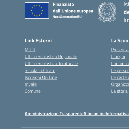
Is
d
In
— 
Link Esterni
La Scuo
MIUR
Presenta
Ufficio Scolastico Regionale
I luoghi
Ufficio Scolastico Territoriale
I numeri 
Scuola in Chiaro
Le perso
Iscrizioni On Line
Le carte 
Invalsi
Organizz
Comune
La storia
Amministrazione Trasparente
Albo online
Informativa