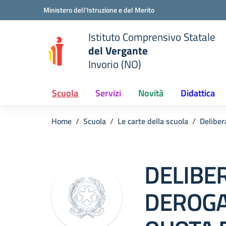
Vai ai contenuti
Vai al menu di navigazione
Vai al footer
Ministero dell'Istruzione e del Merito
Istituto Comprensivo Statale
del Vergante
Invorio (NO)
 della scuola
— Visita la pagina iniziale del
Scuola
Servizi
Novità
Didattica
Home
Scuola
Le carte della scuola
Deliber
DELIBE
DEROGA 