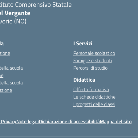
tituto Comprensivo Statale
el Vergante
vorio (NO)
Visita la pagina iniziale della scuola
la
I Servizi
zione
Personale scolastico
Famiglie e studenti
della scuola
Percorsi di studio
ne
Didattica
della scuola
Offerta formativa
azione
Le schede didattiche
I progetti delle classi
 Privacy
Note legali
Dichiarazione di accessibilità
Mappa del sito