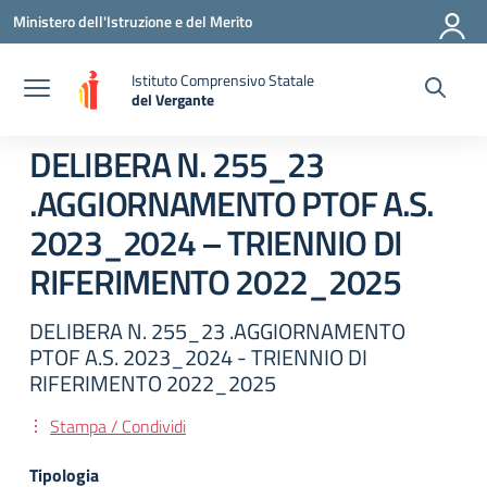
Vai ai contenuti
Vai al menu di navigazione
Vai al footer
Ministero dell'Istruzione e del Merito
Istituto Comprensivo Statale
del Vergante
— Visita la pagina iniziale della scuola
DELIBERA N. 255_23
.AGGIORNAMENTO PTOF A.S.
2023_2024 – TRIENNIO DI
RIFERIMENTO 2022_2025
DELIBERA N. 255_23 .AGGIORNAMENTO
PTOF A.S. 2023_2024 - TRIENNIO DI
RIFERIMENTO 2022_2025
Stampa / Condividi
Tipologia