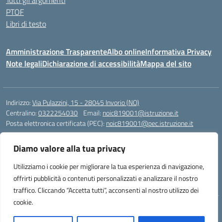
Tutti gli argomenti
PTOF
Libri di testo
Amministrazione Trasparente
Albo online
Informativa Privacy
Note legali
Dichiarazione di accessibilità
Mappa del sito
Indirizzo:
Via Pulazzini, 15 - 28045 Invorio (NO)
Centralino:
0322254030
Email:
noic819001@istruzione.it
Posta elettronica certificata (PEC):
noic819001@pec.istruzione.it
Codice fiscale: 90009280034
Diamo valore alla tua privacy
Codice meccanografico:
NOIC819001
Codice Indice delle Pubbliche Amministrazioni (IPA): istsc_noic819001
Utilizziamo i cookie per migliorare la tua esperienza di navigazione,
Codice unico di fatturazione (CUF): UFZ9M3
offrirti pubblicità o contenuti personalizzati e analizzare il nostro
traffico. Cliccando “Accetta tutti”, acconsenti al nostro utilizzo dei
cookie.
Idea e progetto di Designers Italia