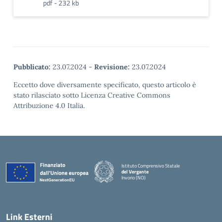
pdf - 232 kb
Pubblicato:
23.07.2024
-
Revisione:
23.07.2024
Eccetto dove diversamente specificato, questo articolo è
stato rilasciato sotto Licenza Creative Commons
Attribuzione 4.0 Italia.
Istituto Comprensivo Statale
del Vergante
Invorio (NO)
— Visita la pagina iniziale della scuola
Link Esterni