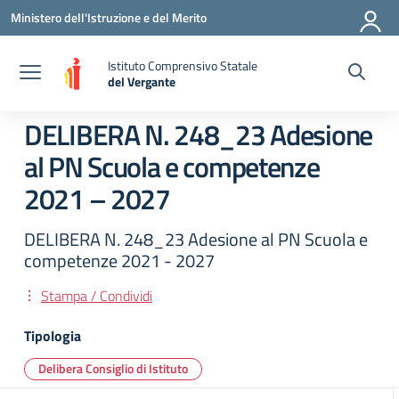
Vai ai contenuti
Vai al menu di navigazione
Vai al footer
Ministero dell'Istruzione e del Merito
Istituto Comprensivo Statale
del Vergante
— Visita la pagina iniziale della scuola
DELIBERA N. 248_23 Adesione
al PN Scuola e competenze
2021 – 2027
DELIBERA N. 248_23 Adesione al PN Scuola e
competenze 2021 - 2027
Stampa / Condividi
Tipologia
Delibera Consiglio di Istituto