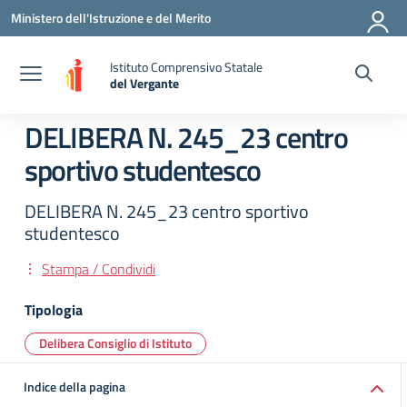
Vai ai contenuti
Vai al menu di navigazione
Vai al footer
Ministero dell'Istruzione e del Merito
Istituto Comprensivo Statale
del Vergante
— Visita la pagina iniziale della scuola
DELIBERA N. 245_23 centro
sportivo studentesco
DELIBERA N. 245_23 centro sportivo
studentesco
Stampa / Condividi
Tipologia
Delibera Consiglio di Istituto
Indice della pagina