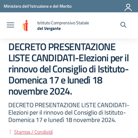
Vai ai contenuti
Vai al menu di navigazione
Vai al footer
Ministero dell'Istruzione e del Merito
Istituto Comprensivo Statale
del Vergante
— Visita la pagina iniziale della scuola
DECRETO PRESENTAZIONE
LISTE CANDIDATI-Elezioni per il
rinnovo del Consiglio di Istituto-
Domenica 17 e lunedì 18
novembre 2024.
DECRETO PRESENTAZIONE LISTE CANDIDATI-
Elezioni per il rinnovo del Consiglio di Istituto-
Domenica 17 e lunedì 18 novembre 2024.
Stampa / Condividi