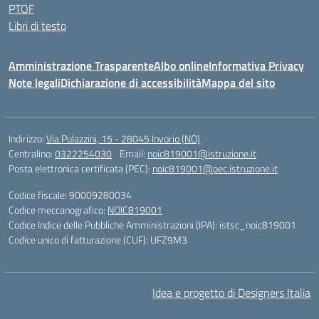
PTOF
Libri di testo
Amministrazione Trasparente
Albo online
Informativa Privacy
Note legali
Dichiarazione di accessibilità
Mappa del sito
Indirizzo:
Via Pulazzini, 15 - 28045 Invorio (NO)
Centralino:
0322254030
Email:
noic819001@istruzione.it
Posta elettronica certificata (PEC):
noic819001@pec.istruzione.it
Codice fiscale: 90009280034
Codice meccanografico:
NOIC819001
Codice Indice delle Pubbliche Amministrazioni (IPA): istsc_noic819001
Codice unico di fatturazione (CUF): UFZ9M3
Idea e progetto di Designers Italia