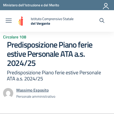
Vai ai contenuti
Vai al menu di navigazione
Vai al footer
Ministero dell'Istruzione e del Merito
Istituto Comprensivo Statale
del Vergante
— Visita la pagina iniziale della scuola
Circolare 108
Predisposizione Piano ferie
estive Personale ATA a.s.
2024/25
Predisposizione Piano ferie estive Personale
ATA a.s. 2024/25
Massimo Esposito
Personale amministrativo