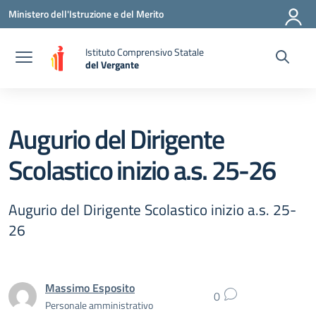
Vai ai contenuti
Vai al menu di navigazione
Vai al footer
Ministero dell'Istruzione e del Merito
Istituto Comprensivo Statale
del Vergante
— Visita la pagina iniziale della scuola
Augurio del Dirigente
Scolastico inizio a.s. 25-26
Augurio del Dirigente Scolastico inizio a.s. 25-
26
Massimo Esposito
0
Personale amministrativo