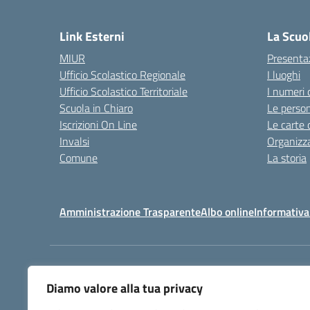
— 
Link Esterni
La Scuo
MIUR
Presenta
Ufficio Scolastico Regionale
I luoghi
Ufficio Scolastico Territoriale
I numeri 
Scuola in Chiaro
Le perso
Iscrizioni On Line
Le carte 
Invalsi
Organizz
Comune
La storia
Amministrazione Trasparente
Albo online
Informativa
Centralino:
032225403
Diamo valore alla tua privacy