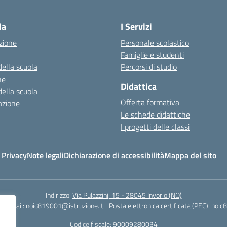
Visita la pagina iniziale della scuola
la
I Servizi
zione
Personale scolastico
Famiglie e studenti
della scuola
Percorsi di studio
ne
Didattica
della scuola
Offerta formativa
azione
Le schede didattiche
I progetti delle classi
 Privacy
Note legali
Dichiarazione di accessibilità
Mappa del sito
Indirizzo:
Via Pulazzini, 15 - 28045 Invorio (NO)
0
Email:
noic819001@istruzione.it
Posta elettronica certificata (PEC):
noic8
Codice fiscale: 90009280034