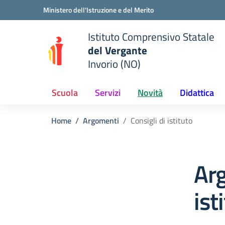
Vai ai contenuti
Vai al menu di navigazione
Vai al footer
Ministero dell'Istruzione e del Merito
Istituto Comprensivo Statale
del Vergante
Invorio (NO)
 della scuola
— Visita la pagina iniziale del
Scuola
Servizi
Novità
Didattica
Home
Argomenti
Consigli di istituto
Arg
ist