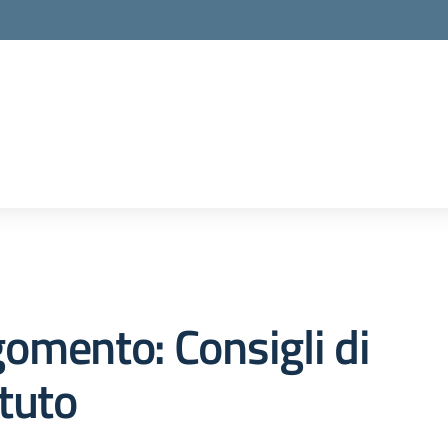
la scuola
omento: Consigli di
ituto