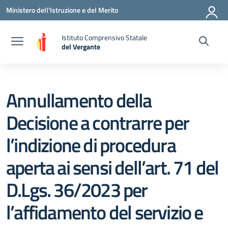
Vai ai contenuti
Vai al menu di navigazione
Vai al footer
Ministero dell'Istruzione e del Merito
Istituto Comprensivo Statale
del Vergante
— Visita la pagina iniziale della scuola
Annullamento della
Decisione a contrarre per
l’indizione di procedura
aperta ai sensi dell’art. 71 del
D.Lgs. 36/2023 per
l’affidamento del servizio e