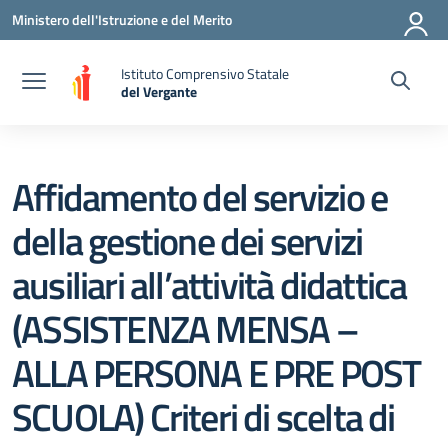
Vai ai contenuti
Vai al menu di navigazione
Vai al footer
Ministero dell'Istruzione e del Merito
Istituto Comprensivo Statale
del Vergante
— Visita la pagina iniziale della scuola
Affidamento del servizio e
della gestione dei servizi
ausiliari all’attività didattica
(ASSISTENZA MENSA –
ALLA PERSONA E PRE POST
SCUOLA) Criteri di scelta di