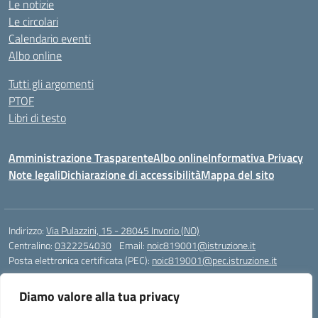
Le notizie
Le circolari
Calendario eventi
Albo online
Tutti gli argomenti
PTOF
Libri di testo
Amministrazione Trasparente
Albo online
Informativa Privacy
Note legali
Dichiarazione di accessibilità
Mappa del sito
Indirizzo:
Via Pulazzini, 15 - 28045 Invorio (NO)
Centralino:
0322254030
Email:
noic819001@istruzione.it
Posta elettronica certificata (PEC):
noic819001@pec.istruzione.it
Codice fiscale: 90009280034
Diamo valore alla tua privacy
Codice meccanografico:
NOIC819001
Codice Indice delle Pubbliche Amministrazioni (IPA): istsc_noic819001