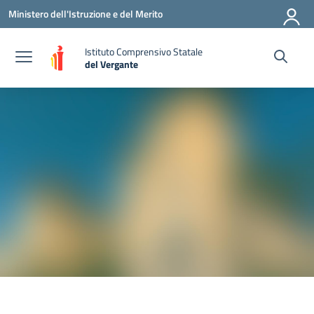
Vai ai contenuti
Vai al menu di navigazione
Vai al footer
Ministero dell'Istruzione e del Merito
Istituto Comprensivo Statale
del Vergante
— Visita la pagina iniziale della scuola