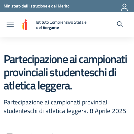
Vai ai contenuti
Vai al menu di navigazione
Vai al footer
Ministero dell'Istruzione e del Merito
Istituto Comprensivo Statale
del Vergante
— Visita la pagina iniziale della scuola
Partecipazione ai campionati
provinciali studenteschi di
atletica leggera.
Partecipazione ai campionati provinciali
studenteschi di atletica leggera. 8 Aprile 2025