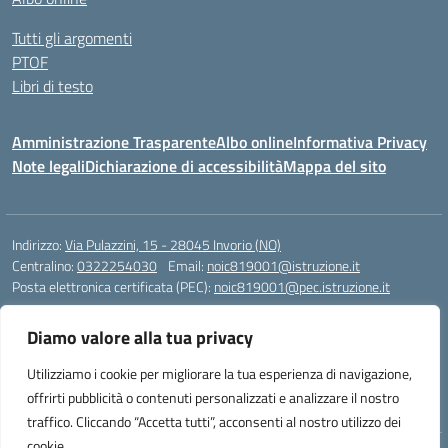
Tutti gli argomenti
PTOF
Libri di testo
Amministrazione Trasparente
Albo online
Informativa Privacy
Note legali
Dichiarazione di accessibilità
Mappa del sito
Indirizzo:
Via Pulazzini, 15 - 28045 Invorio (NO)
Centralino:
0322254030
Email:
noic819001@istruzione.it
Posta elettronica certificata (PEC):
noic819001@pec.istruzione.it
Codice fiscale: 90009280034
Diamo valore alla tua privacy
Codice meccanografico:
NOIC819001
Codice Indice delle Pubbliche Amministrazioni (IPA): istsc_noic819001
Utilizziamo i cookie per migliorare la tua esperienza di navigazione,
Codice unico di fatturazione (CUF): UFZ9M3
offrirti pubblicità o contenuti personalizzati e analizzare il nostro
traffico. Cliccando “Accetta tutti”, acconsenti al nostro utilizzo dei
cookie.