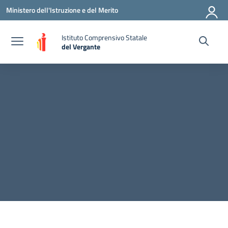
Vai ai contenuti
Vai al menu di navigazione
Vai al footer
Ministero dell'Istruzione e del Merito
Istituto Comprensivo Statale
del Vergante
— Visita la pagina iniziale della scuola