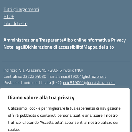
Tutti gli argomenti
PTOF
Libri di testo
Amministrazione Trasparente
Albo online
Informativa Privacy
Note legali
Dichiarazione di accessibilità
Mappa del sito
Indirizzo:
Via Pulazzini, 15 - 28045 Invorio (NO)
Centralino:
0322254030
Email:
noic819001@istruzione.it
Posta elettronica certificata (PEC):
noic819001@pec.istruzione.it
Codice fiscale: 90009280034
Diamo valore alla tua privacy
Codice meccanografico:
NOIC819001
Codice Indice delle Pubbliche Amministrazioni (IPA): istsc_noic819001
Utilizziamo i cookie per migliorare la tua esperienza di navigazione,
Codice unico di fatturazione (CUF): UFZ9M3
offrirti pubblicità o contenuti personalizzati e analizzare il nostro
traffico. Cliccando “Accetta tutti”, acconsenti al nostro utilizzo dei
cookie.