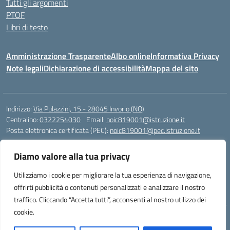
Tutti gli argomenti
PTOF
Libri di testo
Amministrazione Trasparente
Albo online
Informativa Privacy
Note legali
Dichiarazione di accessibilità
Mappa del sito
Indirizzo:
Via Pulazzini, 15 - 28045 Invorio (NO)
Centralino:
0322254030
Email:
noic819001@istruzione.it
Posta elettronica certificata (PEC):
noic819001@pec.istruzione.it
Codice fiscale: 90009280034
Diamo valore alla tua privacy
Codice meccanografico:
NOIC819001
Codice Indice delle Pubbliche Amministrazioni (IPA): istsc_noic819001
Utilizziamo i cookie per migliorare la tua esperienza di navigazione,
Codice unico di fatturazione (CUF): UFZ9M3
offrirti pubblicità o contenuti personalizzati e analizzare il nostro
traffico. Cliccando “Accetta tutti”, acconsenti al nostro utilizzo dei
cookie.
Idea e progetto di Designers Italia