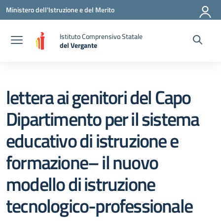
Vai ai contenuti
Vai al menu di navigazione
Vai al footer
Ministero dell'Istruzione e del Merito
Istituto Comprensivo Statale
del Vergante
— Visita la pagina iniziale della scuola
lettera ai genitori del Capo
Dipartimento per il sistema
educativo di istruzione e
formazione– il nuovo
modello di istruzione
tecnologico-professionale