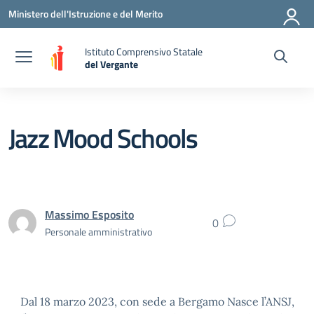
Vai ai contenuti
Vai al menu di navigazione
Vai al footer
Ministero dell'Istruzione e del Merito
Istituto Comprensivo Statale
del Vergante
— Visita la pagina iniziale della scuola
Jazz Mood Schools
Massimo Esposito
0
Personale amministrativo
Dal 18 marzo 2023, con sede a Bergamo Nasce l’ANSJ,