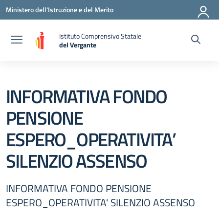
Vai ai contenuti
Vai al menu di navigazione
Vai al footer
Ministero dell'Istruzione e del Merito
Istituto Comprensivo Statale
del Vergante
— Visita la pagina iniziale della scuola
INFORMATIVA FONDO
PENSIONE
ESPERO_OPERATIVITA’
SILENZIO ASSENSO
INFORMATIVA FONDO PENSIONE
ESPERO_OPERATIVITA' SILENZIO ASSENSO