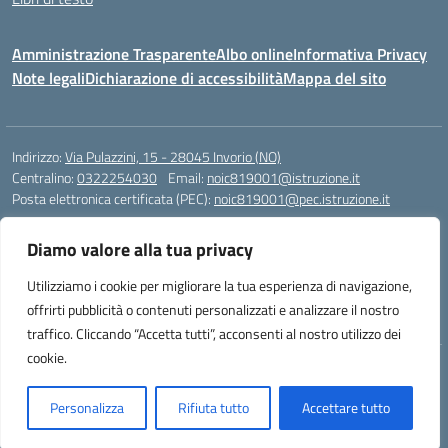
Amministrazione Trasparente
Albo online
Informativa Privacy
Note legali
Dichiarazione di accessibilità
Mappa del sito
Indirizzo:
Via Pulazzini, 15 - 28045 Invorio (NO)
Centralino:
0322254030
Email:
noic819001@istruzione.it
Posta elettronica certificata (PEC):
noic819001@pec.istruzione.it
Codice fiscale: 90009280034
Diamo valore alla tua privacy
Codice meccanografico:
NOIC819001
Codice Indice delle Pubbliche Amministrazioni (IPA): istsc_noic819001
Utilizziamo i cookie per migliorare la tua esperienza di navigazione,
Codice unico di fatturazione (CUF): UFZ9M3
offrirti pubblicità o contenuti personalizzati e analizzare il nostro
traffico. Cliccando “Accetta tutti”, acconsenti al nostro utilizzo dei
cookie.
Idea e progetto di Designers Italia
Personalizza
Rifiuta tutto
Accettare tutto