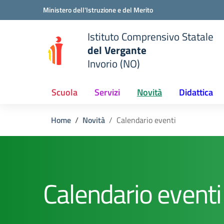
Vai ai contenuti
Vai al menu di navigazione
Vai al footer
Ministero dell'Istruzione e del Merito
Istituto Comprensivo Statale
del Vergante
Invorio (NO)
 della scuola
— Visita la pagina iniziale del
Scuola
Servizi
Novità
Didattica
Home
Novità
Calendario eventi
Calendario eventi