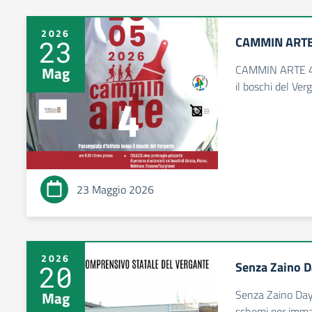
2026
CAMMIN ARTE
23
CAMMIN ARTE 4 2
Mag
il boschi del Ver
23 Maggio 2026
2026
Senza Zaino 
20
Senza Zaino Da
Mag
schemi per imma